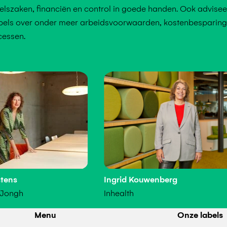
lszaken, financiën en control in goede handen. Ook advisee
labels over onder meer arbeidsvoorwaarden, kostenbesparin
cessen.
stens
Ingrid Kouwenberg
 Jongh
Inhealth
Menu
Onze labels