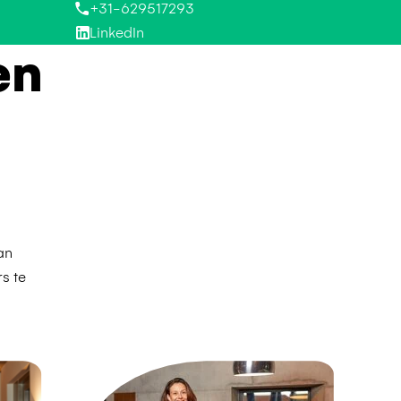
+31-629517293
LinkedIn
en
an
s te