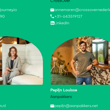
CrossOver
annemaren@crossovernederla
urney.io
+31-643519127
90
LinkedIn
Pepijn Louisse
Aanpakkers
n.nl
pepijn@aanpakkers.net