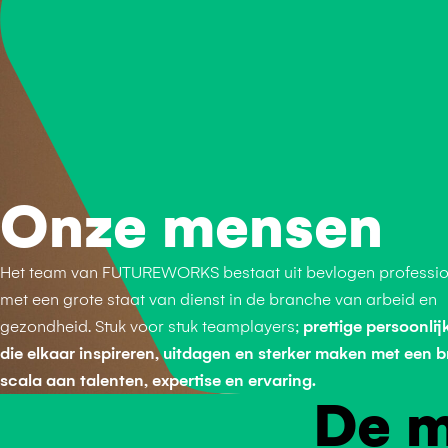
Onze mensen
Het team van FUTUREWORKS bestaat uit bevlogen professio
met een grote staat van dienst in de branche van arbeid en
gezondheid. Stuk voor stuk teamplayers;
prettige persoonli
die elkaar inspireren, uitdagen en sterker maken met een 
scala aan talenten, expertise en ervaring.
De m