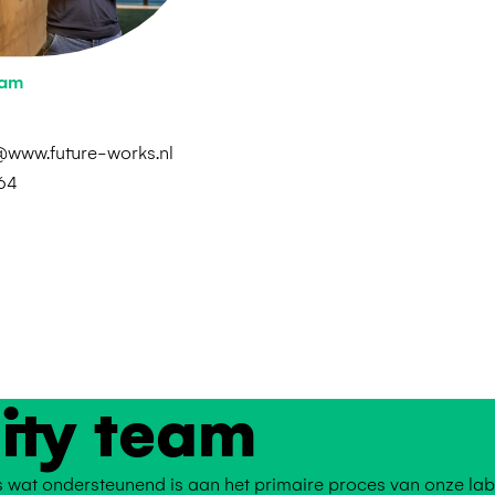
tam
www.future-works.nl
64
lity team
les wat ondersteunend is aan het primaire proces van onze lab