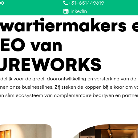
00
+31-651449619
LinkedIn
wartiermakers 
CEO van
UREWORKS
rdelijk voor de groei, doorontwikkeling en versterking van de
en onze businesslines. Zij steken de koppen bij elkaar om v
slim ecosysteem van complementaire bedrijven en partner