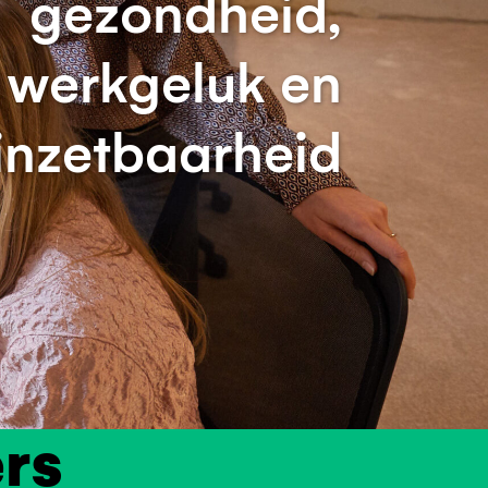
gezondheid,
werkgeluk en
inzetbaarheid
rs