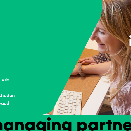
nals
jkheden
breed
anaging partne