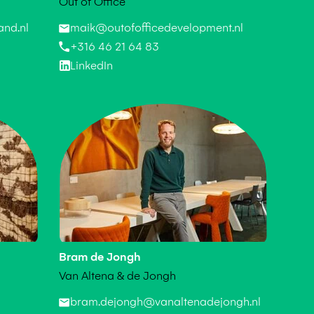
Out of Office
nd.nl
maik@outofofficedevelopment.nl
+316 46 21 64 83
LinkedIn
Bram de Jongh
Van Altena & de Jongh
bram.dejongh@vanaltenadejongh.nl