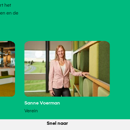
rt het
gen en de
Sanne Voerman
Verein
Snel naar