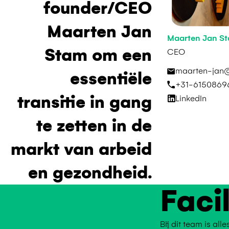
founder/CEO
Maarten Jan
Maarten Jan S
Stam om een
CEO
maarten-jan@
essentiële
+31-6150869
transitie in gang
LinkedIn
te zetten in de
markt van arbeid
en gezondheid.
Faci
Bij dit team is al