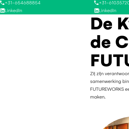
+31-6103572
+31-654688854
LinkedIn
LinkedIn
De K
de 
FUT
Zij zijn verantwoo
samenwerking binn
FUTUREWORKS een 
maken.