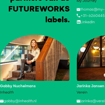
My Journey
FUTUREWORKS
thomas@my-jo
+31-6260445
labels.
LinkedIn
Jarinka Jansen
Gabby Nuchelmans
Verein
Inhealth
jarinka@verei
gabby@inhealth.nl