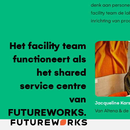
denk aan personee
facility team de 
inrichting van pro
Het facility team
functioneert als
het shared
service centre
van
Jacqueline Kar
FUTUREWORKS.
Van Altena & de