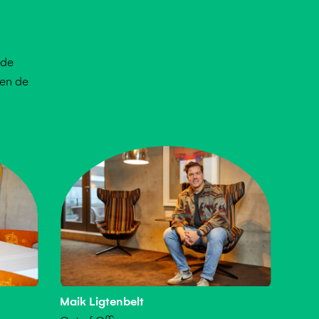
S
 de
 en de
Maik Ligtenbelt