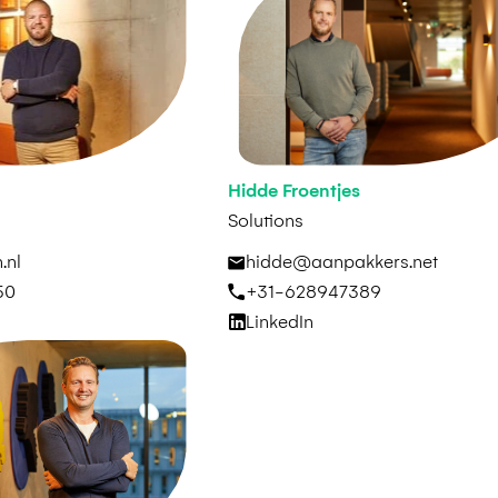
Hidde Froentjes
Solutions
.nl
hidde@aanpakkers.net
50
+31-628947389
LinkedIn